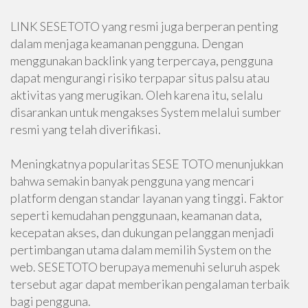
LINK SESETOTO yang resmi juga berperan penting
dalam menjaga keamanan pengguna. Dengan
menggunakan backlink yang terpercaya, pengguna
dapat mengurangi risiko terpapar situs palsu atau
aktivitas yang merugikan. Oleh karena itu, selalu
disarankan untuk mengakses System melalui sumber
resmi yang telah diverifikasi.
Meningkatnya popularitas SESE TOTO menunjukkan
bahwa semakin banyak pengguna yang mencari
platform dengan standar layanan yang tinggi. Faktor
seperti kemudahan penggunaan, keamanan data,
kecepatan akses, dan dukungan pelanggan menjadi
pertimbangan utama dalam memilih System on the
web. SESETOTO berupaya memenuhi seluruh aspek
tersebut agar dapat memberikan pengalaman terbaik
bagi pengguna.