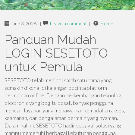
June 3, 2026
|
Leave a comment
|
Home
Panduan Mudah
LOGIN SESETOTO
untuk Pemula
SESETOTO telah menjadi salah satu nama yang
semakin dikenal di kalangan pecinta platform
permainan online. Dengan perkembangan teknologi
electronic yang begitu pesat, banyak pengguna
mencari layanan yang menawarkan kemudahan akses,
keamanan, dan pengalaman bermain yang nyaman.
Dalam hal ini, SESETOTO hadir sebagai solusi yang
mampu memenuhi berbagai kebutuhan pengguna