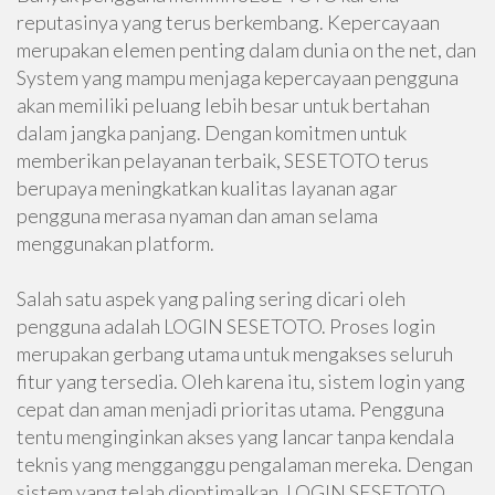
reputasinya yang terus berkembang. Kepercayaan
merupakan elemen penting dalam dunia on the net, dan
System yang mampu menjaga kepercayaan pengguna
akan memiliki peluang lebih besar untuk bertahan
dalam jangka panjang. Dengan komitmen untuk
memberikan pelayanan terbaik, SESETOTO terus
berupaya meningkatkan kualitas layanan agar
pengguna merasa nyaman dan aman selama
menggunakan platform.
Salah satu aspek yang paling sering dicari oleh
pengguna adalah LOGIN SESETOTO. Proses login
merupakan gerbang utama untuk mengakses seluruh
fitur yang tersedia. Oleh karena itu, sistem login yang
cepat dan aman menjadi prioritas utama. Pengguna
tentu menginginkan akses yang lancar tanpa kendala
teknis yang mengganggu pengalaman mereka. Dengan
sistem yang telah dioptimalkan, LOGIN SESETOTO