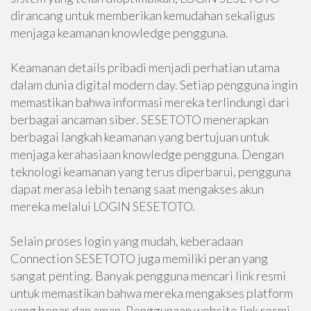
dirancang untuk memberikan kemudahan sekaligus
menjaga keamanan knowledge pengguna.
Keamanan details pribadi menjadi perhatian utama
dalam dunia digital modern day. Setiap pengguna ingin
memastikan bahwa informasi mereka terlindungi dari
berbagai ancaman siber. SESETOTO menerapkan
berbagai langkah keamanan yang bertujuan untuk
menjaga kerahasiaan knowledge pengguna. Dengan
teknologi keamanan yang terus diperbarui, pengguna
dapat merasa lebih tenang saat mengakses akun
mereka melalui LOGIN SESETOTO.
Selain proses login yang mudah, keberadaan
Connection SESETOTO juga memiliki peran yang
sangat penting. Banyak pengguna mencari link resmi
untuk memastikan bahwa mereka mengakses platform
yang benar dan aman. Penggunaan website link resmi