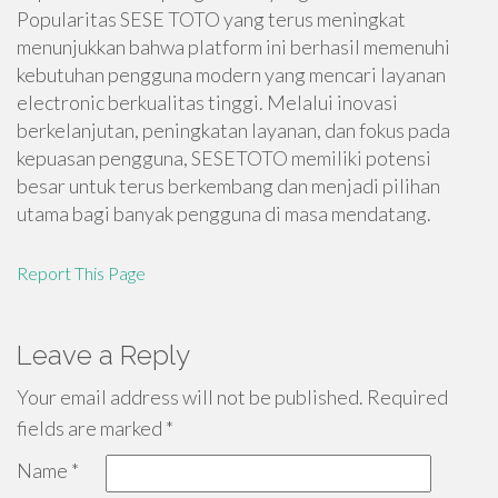
Popularitas SESE TOTO yang terus meningkat
menunjukkan bahwa platform ini berhasil memenuhi
kebutuhan pengguna modern yang mencari layanan
electronic berkualitas tinggi. Melalui inovasi
berkelanjutan, peningkatan layanan, dan fokus pada
kepuasan pengguna, SESETOTO memiliki potensi
besar untuk terus berkembang dan menjadi pilihan
utama bagi banyak pengguna di masa mendatang.
Report This Page
Leave a Reply
Your email address will not be published.
Required
fields are marked
*
Name
*