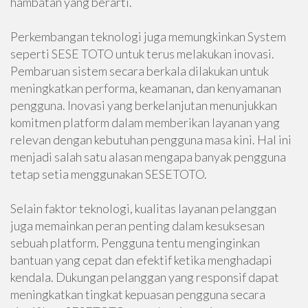
hambatan yang berarti.
Perkembangan teknologi juga memungkinkan System
seperti SESE TOTO untuk terus melakukan inovasi.
Pembaruan sistem secara berkala dilakukan untuk
meningkatkan performa, keamanan, dan kenyamanan
pengguna. Inovasi yang berkelanjutan menunjukkan
komitmen platform dalam memberikan layanan yang
relevan dengan kebutuhan pengguna masa kini. Hal ini
menjadi salah satu alasan mengapa banyak pengguna
tetap setia menggunakan SESETOTO.
Selain faktor teknologi, kualitas layanan pelanggan
juga memainkan peran penting dalam kesuksesan
sebuah platform. Pengguna tentu menginginkan
bantuan yang cepat dan efektif ketika menghadapi
kendala. Dukungan pelanggan yang responsif dapat
meningkatkan tingkat kepuasan pengguna secara