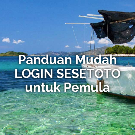
Panduan Mudah
LOGIN SESETOTO
untuk Pemula