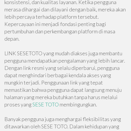
konsistensi, dan kualitas layanan. Ketika pengguna
merasa dihargai dan dilayani dengan baik, mereka akan
lebih percaya terhadap platform tersebut.
Kepercayaan ini menjadi fondasi penting bagi
pertumbuhan dan perkembangan platform di masa
depan.
LINK SESETOTO yang mudah diakses juga membantu
pengguna mendapatkan pengalaman yang lebih lancar.
Dengan link resmi yang selalu diperbarui, pengguna
dapat menghindari berbagai kendala akses yang
mungkin terjadi. Penggunaan link yang tepat
memastikan bahwa pengguna dapat langsung menuju
halaman yang mereka butuhkan tanpa harus melalui
proses yang
SESE TOTO
membingungkan.
Banyak pengguna juga menghargai fleksibilitas yang
ditawarkan oleh SESE TOTO. Dalam kehidupan yang